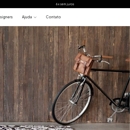
6 x sem juros
signers
Ajuda
Contato