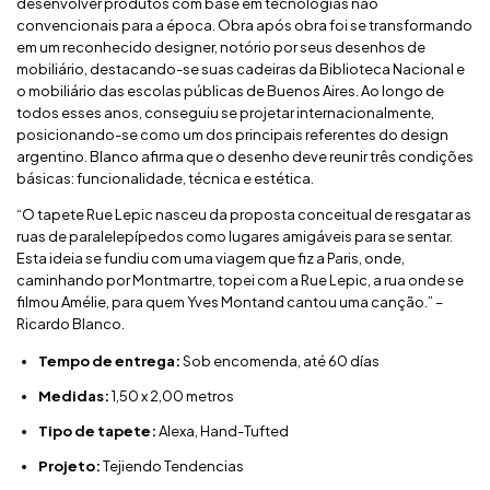
desenvolver produtos com base em tecnologias não
convencionais para a época. Obra após obra foi se transformando
em um reconhecido designer, notório por seus desenhos de
mobiliário, destacando-se suas cadeiras da Biblioteca Nacional e
o mobiliário das escolas públicas de Buenos Aires. Ao longo de
todos esses anos, conseguiu se projetar internacionalmente,
posicionando-se como um dos principais referentes do design
argentino. Blanco afirma que o desenho deve reunir três condições
básicas: funcionalidade, técnica e estética.
“O tapete Rue Lepic nasceu da proposta conceitual de resgatar as
ruas de paralelepípedos como lugares amigáveis para se sentar.
Esta ideia se fundiu com uma viagem que fiz a Paris, onde,
caminhando por Montmartre, topei com a Rue Lepic, a rua onde se
filmou Amélie, para quem Yves Montand cantou uma canção.” –
Ricardo Blanco.
Tempo de entrega:
Sob encomenda, até 60 días
Medidas:
1,50 x 2,00 metros
Tipo de tapete:
Alexa, Hand-Tufted
Projeto:
Tejiendo Tendencias