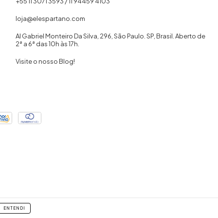
+55 11 3071 3593 / 11 94459 4103
loja@elespartano.com
Al Gabriel Monteiro Da Silva, 296, São Paulo. SP, Brasil. Aberto de
2ª a 6ª das 10h às 17h.
Visite o nosso Blog!
ENTENDI