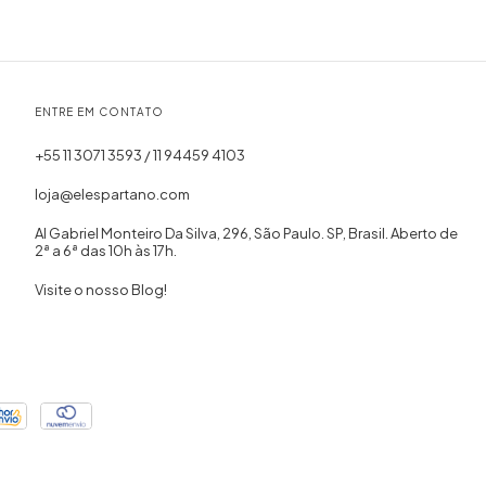
ENTRE EM CONTATO
+55 11 3071 3593 / 11 94459 4103
loja@elespartano.com
Al Gabriel Monteiro Da Silva, 296, São Paulo. SP, Brasil. Aberto de
2ª a 6ª das 10h às 17h.
Visite o nosso Blog!