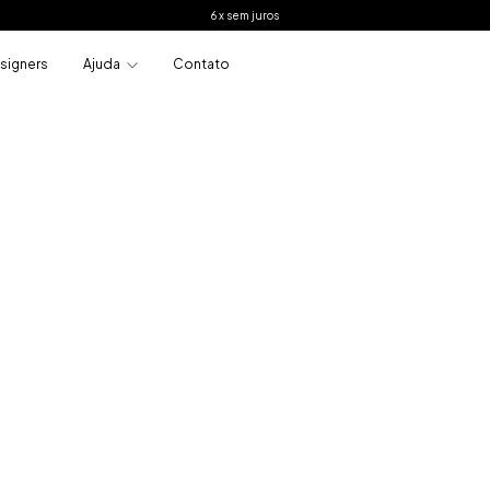
6 x sem juros
signers
Ajuda
Contato