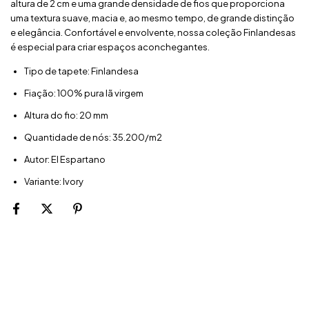
altura de 2 cm e uma grande densidade de fios que proporciona
uma textura suave, macia e, ao mesmo tempo, de grande distinção
e elegância. Confortável e envolvente, nossa coleção Finlandesas
é especial para criar espaços aconchegantes.
Tipo de tapete:
Finlandesa
Fiação: 100% pura lã virgem
Altura do fio: 20 mm
Quantidade de nós: 35.200/m2
Autor:
El Espartano
Variante: Ivory