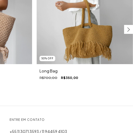
50
%
OFF
Long Bag
R$700,00
R$350,00
ENTRE EM CONTATO
+55 11 3071 3593 / 11 94459 4103