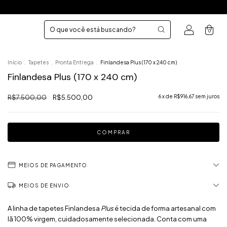
0
Início
.
Tapetes
.
Pronta Entrega
.
Finlandesa Plus (170 x 240 cm)
Finlandesa Plus (170 x 240 cm)
R$7.500,00
R$5.500,00
6
x de
R$916,67
sem juros
MEIOS DE PAGAMENTO
MEIOS DE ENVIO
A linha de tapetes Finlandesa
Plus
é tecida de forma artesanal com
lã 100% virgem, cuidadosamente selecionada. Conta com uma