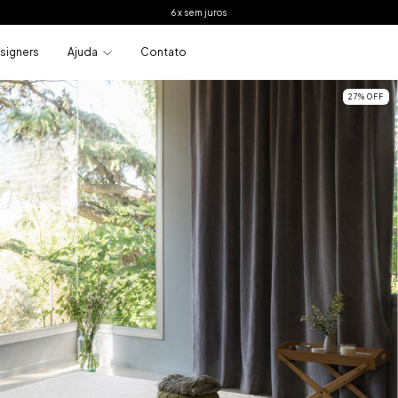
6 x sem juros
signers
Ajuda
Contato
27
%
OFF